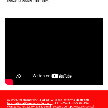
śledzenia będzie minimalny.
Dystrybutorem marki
ORTOFON
w Polsce jest firma
Electronic
International Commerce Sp. z o.o
.
, ul. Łuki Wielkie 3/5, 02-434
Warszawa, Tel: 22 5948383, e-mail: eic@eic.com.pl,
www.eic.com.pl