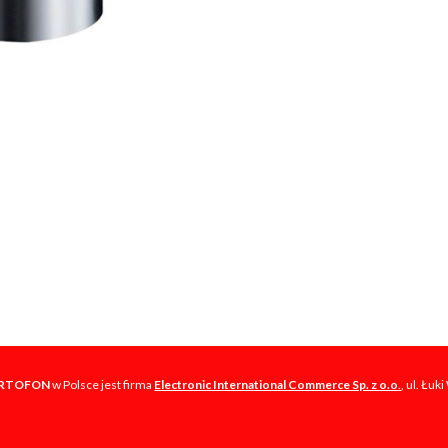
RTOFON
w Polsce jest firma
Electronic International Commerce Sp. z o.o
.
, ul. Łu