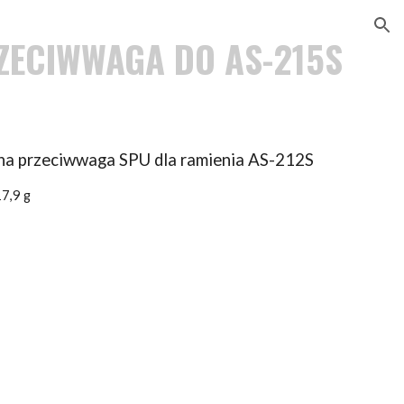
ion
ZECIWWAGA DO AS-215S
na przeciwwaga SPU dla ramienia AS-212S
7,9 g