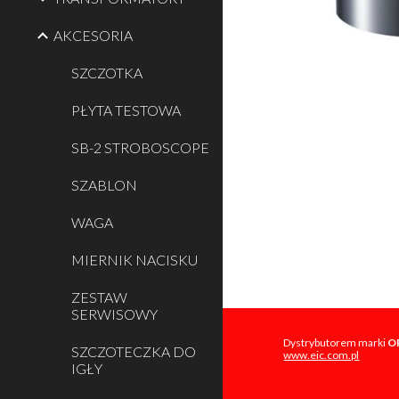
AKCESORIA
SZCZOTKA
PŁYTA TESTOWA
SB-2 STROBOSCOPE
SZABLON
WAGA
MIERNIK NACISKU
ZESTAW
SERWISOWY
Dystrybutorem marki
O
SZCZOTECZKA DO
www.eic.com.pl
IGŁY