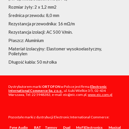
Rozmiar żyły: 2 x 1,2 mm2
Średnica przewodu: 8,0 mm
Rezystancja przewodnika: 16 mΩ/m
Rezystancja izolacji: AC 500 V/min.
Płaszcz: Aluminium
Materiał izolacyjny: Elastomer wysokoelastyczny,
Polietylen
Długość kabla: 50 m/rolka
Dystrybutorem marki
ORTOFON
w Polsce jest firma
Electronic
International Commerce Sp. z o.o
.
, ul. Łuki Wielkie 3/5, 02-434
Warszawa, Tel: 22 5948383, e-mail: eic@eic.com.pl,
www.eic.com.pl
Pozostałe marki z dystrybucji Electronic International Commerce:
Fyne Audio
BAT
Tannoy
Dual
MoFiElectronics
Musical