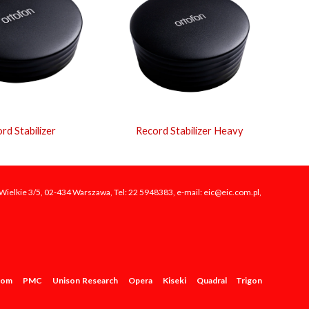
rd Stabilizer
Record Stabilizer Heavy
ki Wielkie 3/5, 02-434 Warszawa, Tel: 22 5948383, e-mail: eic@eic.com.pl,
tom
PMC
Unison Research
Opera
Kiseki
Quadral
Trigon