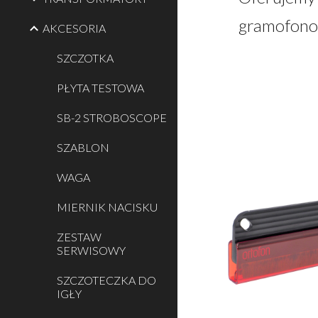
gramofonow
AKCESORIA
SZCZOTKA
PŁYTA TESTOWA
SB-2 STROBOSCOPE
SZABLON
WAGA
MIERNIK NACISKU
ZESTAW
SERWISOWY
SZCZOTECZKA DO
IGŁY