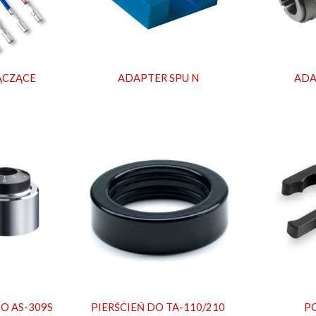
ĄCZĄCE
ADAPTER SPU N
ADA
O AS-309S
PIERŚCIEŃ DO TA-110/210
P