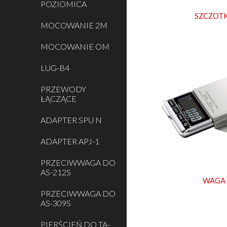
POZIOMICA
SZCZOT
MOCOWANIE 2M
MOCOWANIE OM
LUG-B4
PRZEWODY
ŁĄCZĄCE
ADAPTER SPU N
ADAPTER APJ-1
PRZECIWWAGA DO
AS-212S
WAGA
PRZECIWWAGA DO
AS-309S
PIERŚCIEŃ DO TA-