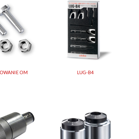
OWANIE OM
LUG-B4