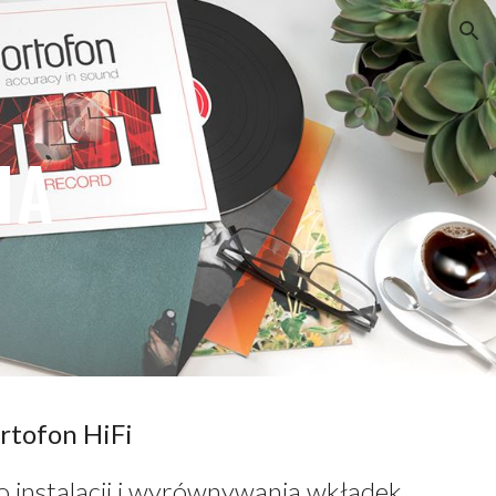
ion
IA
rtofon HiFi
o instalacji i wyrównywania wkładek