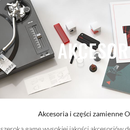
ip to main content
Skip to navigat
AKCESOR
Akcesoria i części zamienne O
szeroką gamę wysokiej jakości akcesoriów d