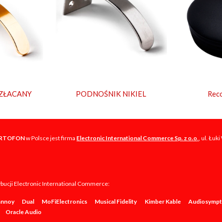
ZŁACANY
PODNOŚNIK NIKIEL
Reco
RTOFON
w Polsce jest firma
Electronic International Commerce Sp. z o.o
.
, ul. Łu
rybucji Electronic International Commerce:
annoy
Dual
MoFiElectronics
Musical Fidelity
Kimber Kable
Audiosymp
Oracle Audio
Report abuse