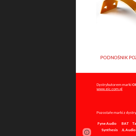
PODNOŚNIK PO
Dystrybutorem marki
O
www.eic.com.pl
Pozostałe marki z dyst
Fyne Audio
BAT
T
Synthesis
JL Audio
Page
Google Sites