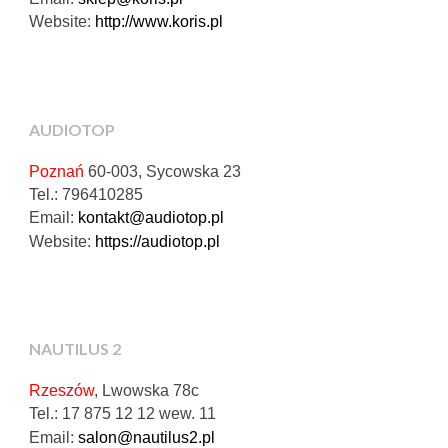
Website:
http://www.koris.pl
AUDIOTOP
Poznań
60-003, Sycowska 23
Tel.: 796410285
Email:
kontakt@audiotop.pl
Website:
https://audiotop.pl
NAUTILUS 2
Rzeszów
, Lwowska 78c
Tel.: 17 875 12 12 wew. 11
Email:
salon@nautilus2.pl