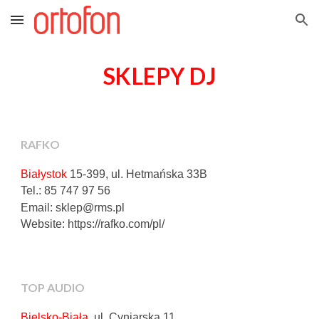
Skip to main content
Skip to navigation
SKLEPY
DJ
RAFKO
Białystok
15-399, ul. Hetmańska 33B
Tel.: 85 747 97 56
Email: sklep@rms.pl
Website: https://rafko.com/pl/
TOP AUDIO
Bielsko-Biała
, ul. Cyniarska 11