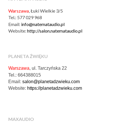
Warszawa
, Łuki Wielkie 3/5
Tel.: 577 029 968
Email:
info@natemataudio.pl
Website:
http://salon.natemataudio.pl
PLANETA ŹWIĘKU
Warszawa
, ul. Tarczyńska 22
Tel.: 664388015
Email:
salon@planetadzwieku.com
Website:
https://planetadzwieku.com
MAXAUDIO