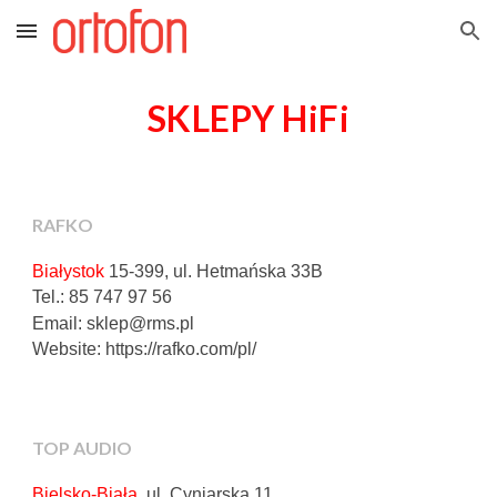
Skip to main content
Skip to navigation
SKLEPY HiFi
R
AFKO
Białystok
15-399,
ul. Hetmańska 33B
Tel.:
85 747 97 56
Email: sklep@rms.pl
Website:
https://rafko.com/pl/
TOP AUDIO
Bielsko-Biała
,
ul. Cyniarska 11