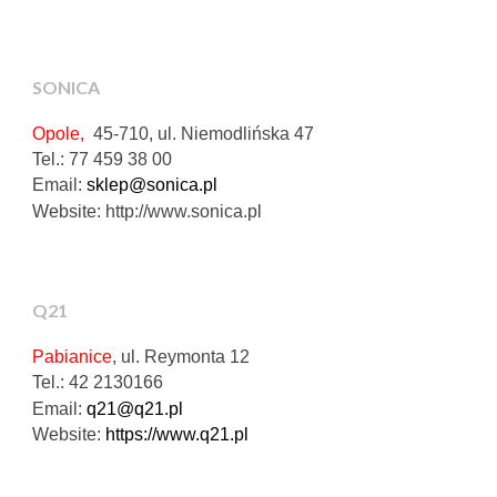
S
ONICA
Opole,
45-710
,
ul. Niemodlińska 47
Tel.:
77 459 38 00
Email:
sklep@sonica.pl
Website:
http://www.sonica.pl
Q21
Pabianice
, ul. Reymonta 12
Tel.: 42 2130166
Email:
q21@q21.pl
Website:
https://www.q21.pl