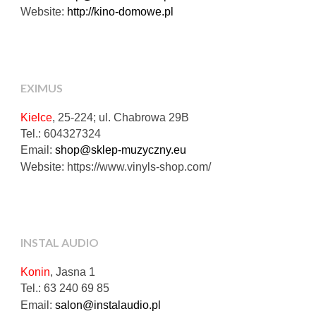
Website:
http://kino-domowe.pl
EXIMUS
K
ielce
, 25-224
; ul. Chabrowa 29B
Tel.:
604327324
Email:
shop@sklep-muzyczny.eu
Website:
https://www.vinyls-shop.com/
INSTAL AUDIO
Konin
, Jasna 1
Tel.: 63 240 69 85
Email:
salon@instalaudio.pl