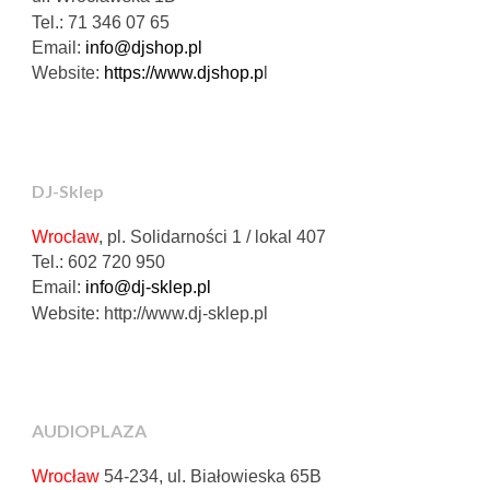
Tel.: 71 346 07 65
Email:
info@djshop.pl
Website:
https://www.djshop.p
l
DJ-Sklep
Wrocław
,
pl. Solidarności 1 / lokal 407
Tel.:
602 720 950
Email:
info@dj-sklep.pl
Website:
http://www.dj-sklep.pl
A
UDIOPLAZA
Wrocław
54
-
234
, ul.
Białowieska 65B