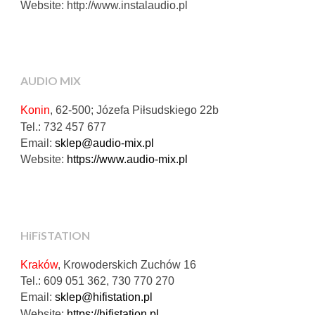
Website: http://www.instalaudio.pl
AUDIO MIX
Konin
, 62-500;
Józefa Piłsudskiego 22b
Tel.:
732 457 677
Email:
sklep@audio-mix.pl
Website:
https://www.audio-mix.pl
HiFiSTATION
Kraków
, Krowoderskich Zuchów 16
Tel.: 609 051 362, 730 770 270
Email:
sklep@hifistation.pl
Website:
https://hifistation.pl