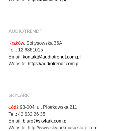
AUDIOTRENDT
Kraków
, Sołtysowska 35A
Tel.: 12 6861015
Email:
kontakt@audiotrendt.com.pl
Website:
https://audiotrendt.com.pl
SKYLARK
Łódź
9
3
-
004
,
ul. Piotrkowska 211
Tel.: 42 632 26 35
Email:
biuro@skylark.com.pl
Website:
http://www.skylarkmusicstore.com