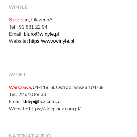
WINYLE
Szczecin
, Okrzei 5A
Tel.: 91 881 22 94
Email:
biuro@winyle.pl
Website:
https://www.winyle.pl
AV NET
Warszawa
, 04-118;
ul. Ostrobramska 104/38
Tel.:
22 610 88 33
Email:
sklep@hcx.com.pl
Website:
https://sklep.hcx.com.pl/
NA TEMAT AUDIO