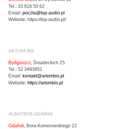
Tel.:
33 816 50 62
Email:
poczta@top-audio.pl
Website:
https://top-audio.pl/
ARTOM-BIS
Bydgoszcz
, Śniadeckich 25
Tel.: 52 3493951
Email:
kontakt@artombis.pl
Website:
https://artombis.pl
ALBATROS GDAŃSK
Gdańsk
, Bora Komorowskiego 22