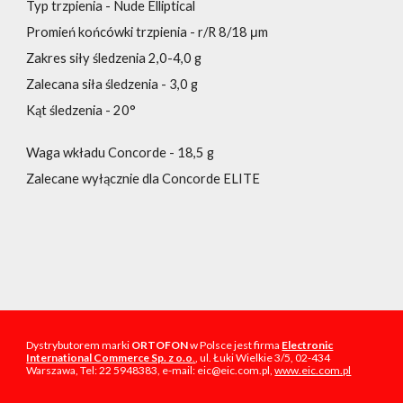
Typ trzpienia - Nude Elliptical
Promień końcówki trzpienia - r/R 8/18 μm
Zakres siły śledzenia 2,0-4,0 g
Zalecana siła śledzenia - 3,0 g
Kąt śledzenia - 20°
Waga wkładu Concorde - 18,5 g
Zalecane wyłącznie dla Concorde ELITE
Dystrybutorem marki
ORTOFON
w Polsce jest firma
Electronic
International Commerce Sp. z o.o
.
, ul. Łuki Wielkie 3/5, 02-434
Warszawa, Tel: 22 5948383, e-mail: eic@eic.com.pl,
www.eic.com.pl