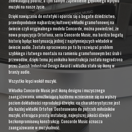
zniewalającą podróż, a tym samym zapewnienie głębokiego wpływu
muzyki na nasze życie.
Dzięki nawiązaniu do estetyki i oparciu się o bogate dziedzictwo,
prawdopodobnie najbardziej kultowej wkładki gramofonowej na
świecie czyli oryginalnego modelu Concorde, można powiedzieć, że
nowa propozycja Ortofona, seria Concorde Music, ma bardzo bogatą
historię będąc kontynuacją jednej z najsłynniejszych wkładek w
świecie audio. Została opracowana po to by rozwiązać problem
szybkiego i łatwego montażu na ramieniu gramofonowym bez śrub i
przewodów, dzięki temu jej unikalna konstrukcja została nagrodzona
przez Danish Industrial Design Award i wkładka stała się ikoną w
branży audio.
Wszystko kręci wokół muzyki.
Wkładka Concorde Music jest ikoną designu i muzycznego
zaangażowania, umożliwiającą każdemu wzniesienie się na wyższy
poziom dokładności reprodukcji dźwięku, co charakterystyczne jest
dla każdej wkładki Ortofon. Dostosowana do potrzeb miłośników
muzyki, oferująca prostą instalację, najwyższej jakości dźwięk i
bezkompromisową konstrukcję. Concorde Music oznacza
zaangażowanie w muzykalność.