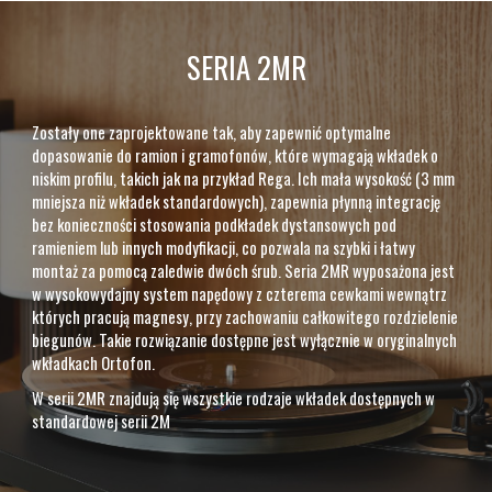
SERIA 2MR
Zostały one zaprojektowane tak, aby zapewnić optymalne
dopasowanie do ramion i gramofonów, które wymagają wkładek o
niskim profilu, takich jak na przykład Rega. Ich mała wysokość (3 mm
mniejsza niż wkładek standardowych), zapewnia płynną integrację
bez konieczności stosowania podkładek dystansowych pod
ramieniem lub innych modyfikacji, co pozwala na szybki i łatwy
montaż za pomocą zaledwie dwóch śrub. Seria 2MR wyposażona jest
w wysokowydajny system napędowy z czterema cewkami wewnątrz
których pracują magnesy, przy zachowaniu całkowitego rozdzielenie
biegunów. Takie rozwiązanie dostępne jest wyłącznie w oryginalnych
wkładkach Ortofon.
W serii 2MR znajdują się wszystkie rodzaje wkładek dostępnych w
standardowej serii 2M