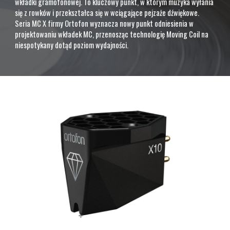
wkładki gramofonowej. To kluczowy punkt, w którym muzyka wyłania
się z rowków i przekształca się w wciągające pejzaże dźwiękowe.
Seria MC X firmy Ortofon wyznacza nowy punkt odniesienia w
projektowaniu wkładek MC, przenosząc technologię Moving Coil na
niespotykany dotąd poziom wydajności.