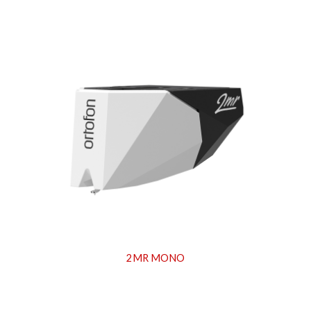
2MR
MONO