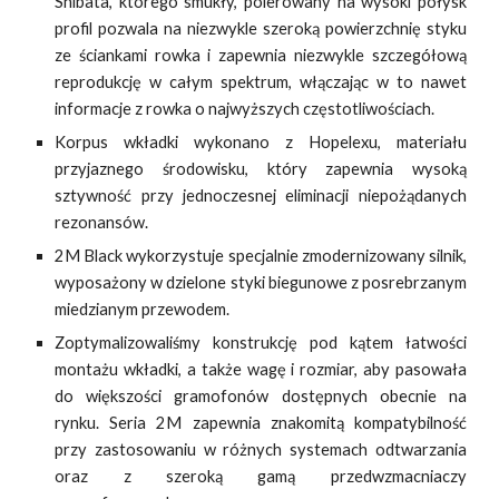
Shibata, którego smukły, polerowany na wysoki połysk
profil pozwala na niezwykle szeroką powierzchnię styku
ze ściankami rowka i zapewnia niezwykle szczegółową
reprodukcję w całym spektrum, włączając w to nawet
informacje z rowka o najwyższych częstotliwościach.
Korpus wkładki wykonano z Hopelexu, materiału
przyjaznego środowisku, który zapewnia wysoką
sztywność przy jednoczesnej eliminacji niepożądanych
rezonansów.
2M Black wykorzystuje specjalnie zmodernizowany silnik,
wyposażony w dzielone styki biegunowe z posrebrzanym
miedzianym przewodem.
Zoptymalizowaliśmy konstrukcję pod kątem łatwości
montażu wkładki, a także wagę i rozmiar, aby pasowała
do większości gramofonów dostępnych obecnie na
rynku. Seria 2M zapewnia znakomitą kompatybilność
przy zastosowaniu w różnych systemach odtwarzania
oraz z szeroką gamą przedwzmacniaczy