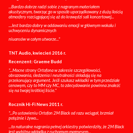
...Bardzo dobrze radzi sobie z nagranym materiałem
akustycznym, tworząc go w sposób uporządkowany z dużą ilością
atmosfery rozciągającej się aż do krawędzi sali koncertowej...
...Jest bardzo dobry w oddawaniu emocji w głównym wokalu i
uchwyceniu dynamicznych
niuansów w całym utworze..."
TNT Audio, kwiecień 2016 r.
Recenzent: Graeme Budd
"...Mocne strony Ortofona w zakresie szczegółowości,
obrazowania, śledzenia i neutralności składają się na
przekonujący argument. Jeśli szukasz wkładki w tym przedziale
cenowym, czy to MM czy MC, to zdecydowanie powinna znaleźć
się na twojej krótkiej liście."
Rocznik Hi-Fi News 2011 r.
"...Po ustawieniu Ortofon 2M Black od razu wciągał, brzmiał
potężnie i żywo...
...to naturalne nagrania pełnej orkiestry potwierdziły, że 2M Black
jest wybitną wkładką z ruchomym magnesem...