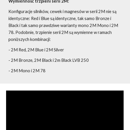
Wymienność trzpieni serii 2M:
Konfiguracje silników, cewek i magnesów w serii 2M nie są
identyczne: Red i Blue są identyczne, tak samo Bronze i
Black i tak samo prawdziwe warianty mono 2M Mono i 2M
78. Podobnie, trzpienie serii 2M są wymienne w ramach
poniższych kombinacji:
- 2M Red, 2M Blue i 2M Silver
- 2M Bronze, 2M Black i 2m Black LVB 250
- 2M Mono i 2M 78