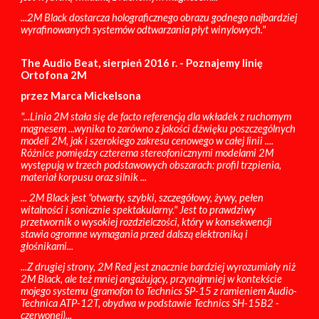
...2M Black dostarcza holograficznego obrazu godnego najbardziej
wyrafinowanych systemów odtwarzania płyt winylowych."
The Audio Beat, sierpień 2016 r. - Poznajemy linię
Ortofona 2M
przez Marca Mickelsona
"...Linia 2M stała się de facto referencją dla wkładek z ruchomym
magnesem ...wynika to zarówno z jakości dźwięku poszczególnych
modeli 2M, jak i szerokiego zakresu cenowego w całej linii ....
Różnice pomiędzy czterema stereofonicznymi modelami 2M
występują w trzech podstawowych obszarach: profil trzpienia,
materiał korpusu oraz silnik ...
... 2M Black jest "otwarty, szybki, szczegółowy, żywy, pełen
witalności i sonicznie spektakularny." Jest to prawdziwy
przetwornik o wysokiej rozdzielczości, który w konsekwencji
stawia ogromne wymagania przed dalszą elektroniką i
głośnikami...
...Z drugiej strony, 2M Red jest znacznie bardziej wyrozumiały niż
2M Black, ale też mniej angażujący, przynajmniej w kontekście
mojego systemu (gramofon to Technics SP-15 z ramieniem Audio-
Technica ATP-12T, obydwa w podstawie Technics SH-15B2 -
czerwonej)...