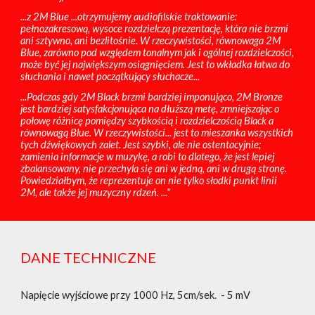
...z 2M Blue ...otrzymujemy audiofilskie traktowanie:
pełnozakresową, wysoce rozdzielczą prezentację, która nie brzmi
ani sztywno, ani bezlitośnie. W rzeczywistości, równowaga 2M
Blue, zarówno pod względem tonalnym jak i ogólnej rozdzielczości,
może być jej największym osiągnięciem. Jest to wkładka łatwa do
słuchania i nawet początkujący słuchacze...
...Podczas gdy 2M Black brzmi bardziej imponująco, 2M Bronze
jest bardziej satysfakcjonująca na dłuższą metę, zmniejszając o
połowę różnicę pomiędzy szybkością i rozdzielczością Black a
równowagą Blue. W rzeczywistości... jest to mieszanka wszystkich
tych dźwiękowych zalet. Jest szybki, ale nie ostentacyjnie;
zamienia informacje w muzykę, a robi to dlatego, że jest lepiej
zbalansowany, nie przechyla się ani w jedną, ani w drugą stronę.
Powiedziałbym, że reprezentuje on nie tylko słodki punkt linii
2M, ale także jej muzyczny rdzeń. ..."
DANE TECHNICZNE
Napięcie wyjściowe przy 1000 Hz, 5cm/sek. - 5 mV