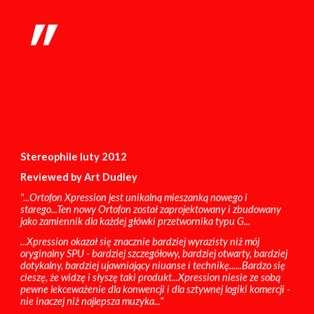
"
Stereophile luty 2012
Reviewed by Art Dudley
"...Ortofon Xpression jest unikalną mieszanką nowego i
starego...Ten nowy Ortofon został zaprojektowany i zbudowany
jako zamiennik dla każdej główki przetwornika typu G...
...Xpression okazał się znacznie bardziej wyrazisty niż mój
oryginalny SPU - bardziej szczegółowy, bardziej otwarty, bardziej
dotykalny, bardziej ujawniający niuanse i technikę......Bardzo się
cieszę, że widzę i słyszę taki produkt...Xpression niesie ze sobą
pewne lekceważenie dla konwencji i dla sztywnej logiki komercji -
nie inaczej niż najlepsza muzyka..."