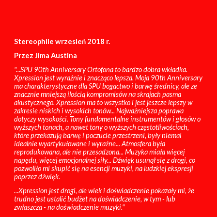
Stereophile wrzesień 2018 r.
Przez Jima Austina
"...SPU 90th Anniversary Ortofona to bardzo dobra wkładka.
Xpression jest wyraźnie i znacząco lepsza. Moja 90th Anniversary
ma charakterystyczne dla SPU bogactwo i barwę średnicy, ale ze
znacznie mniejszą ilością kompromisów na skrajach pasma
akustycznego. Xpression ma to wszystko i jest jeszcze lepszy w
zakresie niskich i wysokich tonów... Najważniejsza poprawa
dotyczy wysokości. Tony fundamentalne instrumentów i głosów o
wyższych tonach, a nawet tony o wyższych częstotliwościach,
które przekazują barwę i poczucie przestrzeni, były niemal
idealnie wyartykułowane i wyraźne... Atmosfera była
reprodukowana, ale nie przesadzona... Muzyka miała więcej
napędu, więcej emocjonalnej siły... Dźwięk usunął się z drogi, co
pozwoliło mi skupić się na esencji muzyki, na ludzkiej ekspresji
poprzez dźwięk.
...Xpression jest drogi, ale wiek i doświadczenie pokazały mi, że
trudno jest ustalić budżet na doświadczenie, w tym - lub
zwłaszcza - na doświadczenie muzyki."