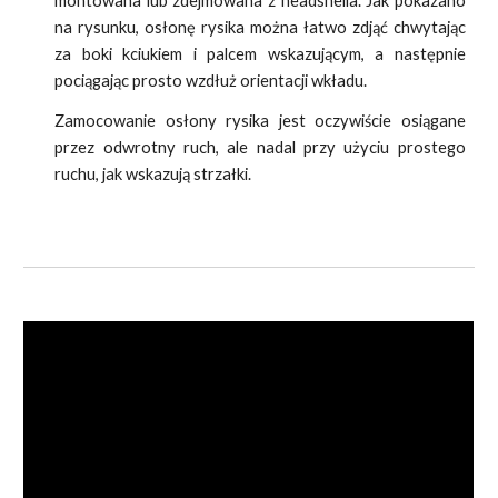
montowana lub zdejmowana z headshella. Jak pokazano
na rysunku, osłonę rysika można łatwo zdjąć chwytając
za boki kciukiem i palcem wskazującym, a następnie
pociągając prosto wzdłuż orientacji wkładu.
Zamocowanie osłony rysika jest oczywiście osiągane
przez odwrotny ruch, ale nadal przy użyciu prostego
ruchu, jak wskazują strzałki.